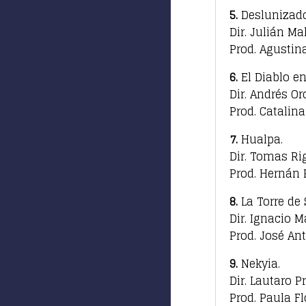
5.
Deslunizado
Dir. Julián Ma
Prod. Agustin
6.
El Diablo en
Dir. Andrés O
Prod. Catalin
7.
Hualpa.
Dir. Tomas Rig
Prod. Hernán 
8.
La Torre de 
Dir. Ignacio M
Prod. José Ant
9.
Nekyia.
Dir. Lautaro Pr
Prod. Paula Fl