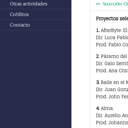
Otras actividades
Selección Of
Créditos
Proyectos sel
Contacto
1.
AfterByte: E
Dir. Luca Pabl
Prod. Fabio C
2.
Páramo del
Dir. Galo Sem
Prod. Ana Cris
3.
Baile en el 
Dir. Juan Gon
Prod. John Fe
4.
Alma.
Dir. Aurelio A
Prod. Johanna 