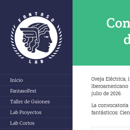
Con
d
FANTASOLAB
Oveja Eléctrica, 
Inicio
Iberoamericano d
FantasoFest
julio de 2026.
Taller de Guiones
La convocatoria 
fantásticos: Cie
Lab Proyectos
Lab Cortos