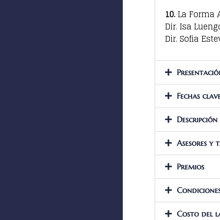
10.
La Forma 
Dir. Isa Lueng
Dir. Sofia Est
Presentació
Fechas clav
Descripción
Asesores y t
Premios
Condiciones
Costo del l