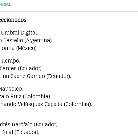
icial
eccionados:
l Umbral Digital.
o Castello (Argentina).
olonna (México).
 Tiempo.
blantes (Ecuador).
tina Sáenz Garrido (Ecuador).
Mausoleo.
zalo Ruiz (Colombia).
rnando Velásquez Cepeda (Colombia).
ndrés Garófalo (Ecuador).
Ipial (Ecuador).