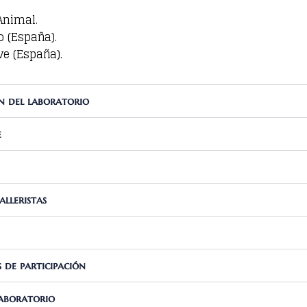
Animal.
o (España).
eve (España).
n del laboratorio
e
alleristas
 de participación
aboratorio